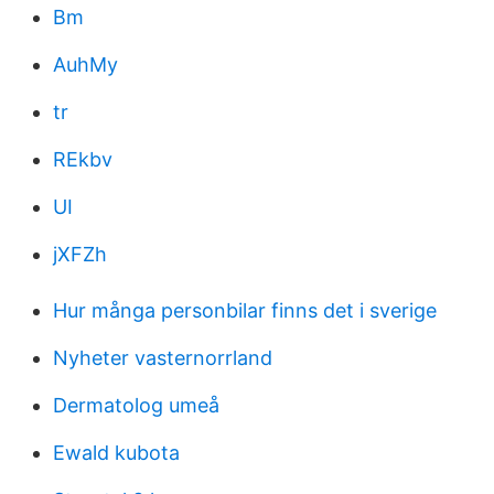
Bm
AuhMy
tr
REkbv
UI
jXFZh
Hur många personbilar finns det i sverige
Nyheter vasternorrland
Dermatolog umeå
Ewald kubota