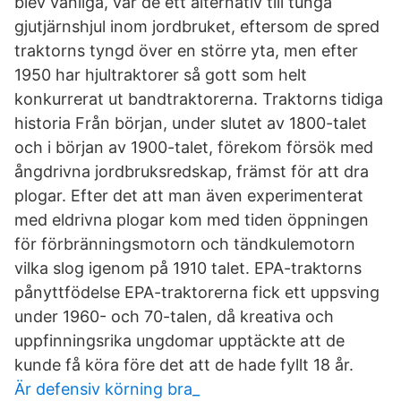
blev vanliga, var de ett alternativ till tunga
gjutjärnshjul inom jordbruket, eftersom de spred
traktorns tyngd över en större yta, men efter
1950 har hjultraktorer så gott som helt
konkurrerat ut bandtraktorerna. Traktorns tidiga
historia Från början, under slutet av 1800-talet
och i början av 1900-talet, förekom försök med
ångdrivna jordbruksredskap, främst för att dra
plogar. Efter det att man även experimenterat
med eldrivna plogar kom med tiden öppningen
för förbränningsmotorn och tändkulemotorn
vilka slog igenom på 1910 talet. EPA-traktorns
pånyttfödelse EPA-traktorerna fick ett uppsving
under 1960- och 70-talen, då kreativa och
uppfinningsrika ungdomar upptäckte att de
kunde få köra före det att de hade fyllt 18 år.
Är defensiv körning bra_