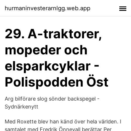
hurmaninvesterarnlgg.web.app
29. A-traktorer,
mopeder och
elsparkcyklar -
Polispodden Öst
Arg bilförare slog sönder backspegel -
Sydnärkenytt
Med Roxette blev han känd över hela världen. I
samtalet med Fredrik Önnevall berättar Per