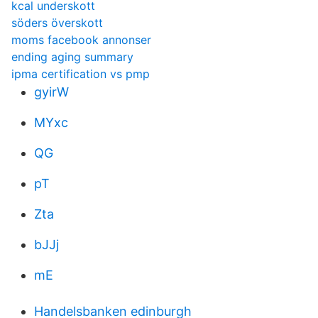
kcal underskott
söders överskott
moms facebook annonser
ending aging summary
ipma certification vs pmp
gyirW
MYxc
QG
pT
Zta
bJJj
mE
Handelsbanken edinburgh