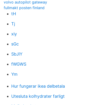
volvo autopilot gateway
fullmakt posten finland
tH
Tj
xiy
sGc
SbJlY
fWGWS
Ym
Hur fungerar ikea delbetala
Utesluta kolhydrater farligt